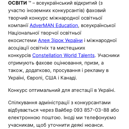
ОСВІТИ
™ – всеукраїнський відкритий (з
участю іноземних конкурсантів) фаховий
творчий конкурс міжнародної освітньої
компанії
AdverMAN Education
, всеукраїнської
Національної творчої освітньої
екосистеми
Алея Зірок України
і міжнародної
асоціації освітніх та мистецьких
конкурсів
Constellation World Talents
. Учасники
отримують фахове оцінювання, призи, а
також, додатково, просування і рекламу в
Україні, Європі, США і Канаді.
Конкурс оптимальний для атестації в Україні.
Спілкування адміністрації з конкурсантами
відбувається через Вайбер 093 857-03-88 або
електронною поштою. Іноді ми телефонуємо
учасникам, щоб уточнити деякі нюанси.