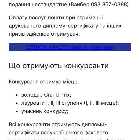
подання нестандартне (Вайбер 093 857-0388).
Оплату послуг пошти при отриманні
друкованого диплому-сертифікату та інших
призів здійснює отримувач.
ОПЛАТА УЧАСТІ (квиток учасника)
Що отримують конкурсанти
Конкурсант отримує місце:
володар Grand Prix;
лауреати І, ІІ, ІІІ ступеня (І, ІІ, ІІІ місце);
учасник конкурсу;
Всі конкурсанти отримують дипломи-
сертифікати всеукраїнського фахового