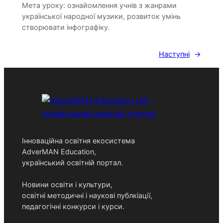
Мета уроку: ознайомлення учнів з жанрами
української народної музики, розвиток умінь
створювати інфографіку.
Наступні
→
Інноваційна освітня екосистема
AdverMAN Education,
український освітній портал.
Новини освіти і культури,
освітні методичні і наукові публкіації,
педагогічні конкурси і курси.