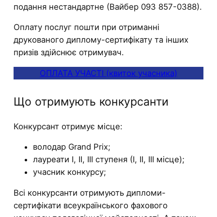
подання нестандартне (Вайбер 093 857-0388).
Оплату послуг пошти при отриманні
друкованого диплому-сертифікату та інших
призів здійснює отримувач.
ОПЛАТА УЧАСТІ (квиток учасника)
Що отримують конкурсанти
Конкурсант отримує місце:
володар Grand Prix;
лауреати І, ІІ, ІІІ ступеня (І, ІІ, ІІІ місце);
учасник конкурсу;
Всі конкурсанти отримують дипломи-
сертифікати всеукраїнського фахового