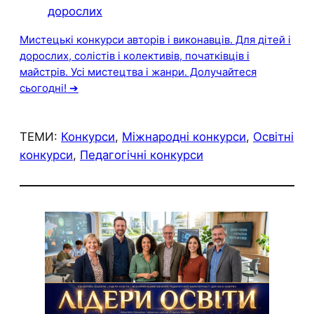
Мистецькі конкурси авторів і виконавців. Для дітей і
дорослих, солістів і колективів, початківців і
майстрів. Усі мистецтва і жанри. Долучайтеся
сьогодні! ➔
ТЕМИ:
Конкурси
, 
Міжнародні конкурси
, 
Освітні
конкурси
, 
Педагогічні конкурси