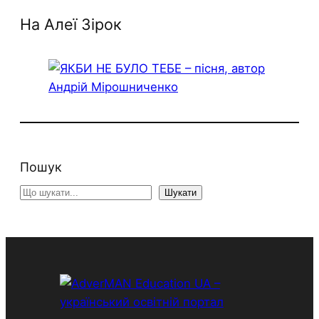
На Алеї Зірок
Пошук
S
Шукати
e
a
r
c
h