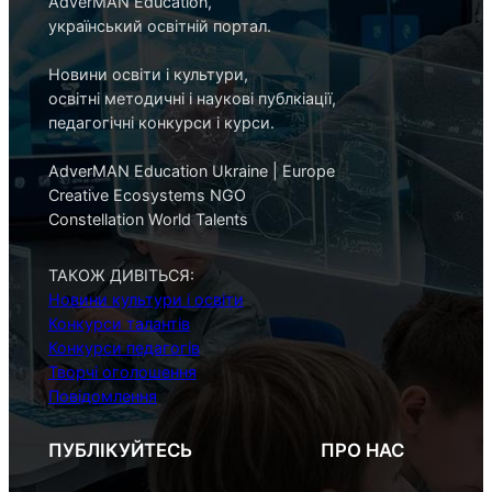
AdverMAN Education,
український освітній портал.
Новини освіти і культури,
освітні методичні і наукові публкіації,
педагогічні конкурси і курси.
AdverMAN Education Ukraine | Europe
Creative Ecosystems NGO
Constellation World Talents
ТАКОЖ ДИВІТЬСЯ:
Новини культури і освіти
Конкурси талантів
Конкурси педагогів
Творчі оголошення
Повідомлення
ПУБЛІКУЙТЕСЬ
ПРО НАС