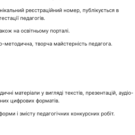
нікальний реєстраційний номер, публікується в
естації педагогів.
акож на освітньому порталі.
о-методична, творча майстерність педагога.
чні матеріали у вигляді текстів, презентацій, аудіо- 
асних цифрових форматів.
рми і змісту педагогічних конкурсних робіт.