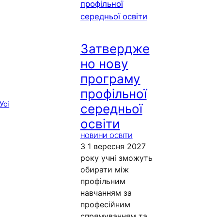
Затвердже
но нову
програму
профільної
Усі
середньої
освіти
НОВИНИ ОСВІТИ
З 1 вересня 2027
року учні зможуть
обирати між
профільним
навчанням за
професійним
спрямуванням та