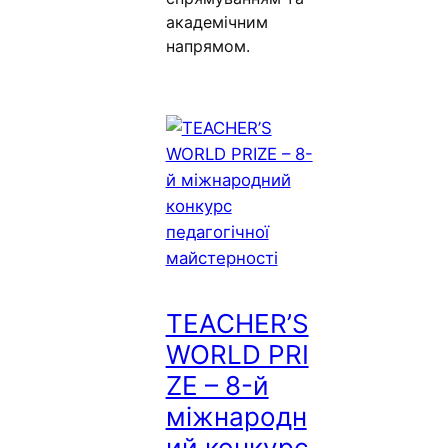
академічним
напрямом.
TEACHER’S
WORLD PRI
ZE – 8-й
міжнародн
ий конкурс