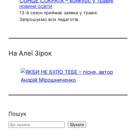
СОНЦЕ СОКРАТА – конкурс у травні
НОВИНИ ОСВІТИ
13-й сезон приймає заявки у травні.
Запрошуємо всіх педагогів.
На Алеї Зірок
Пошук
S
Шукати
e