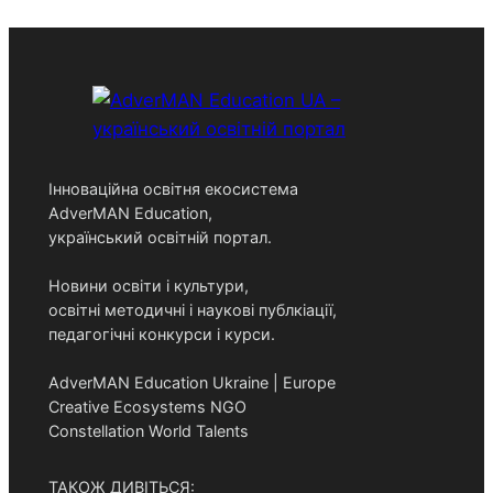
a
r
c
h
Інноваційна освітня екосистема
AdverMAN Education,
український освітній портал.
Новини освіти і культури,
освітні методичні і наукові публкіації,
педагогічні конкурси і курси.
AdverMAN Education Ukraine | Europe
Creative Ecosystems NGO
Constellation World Talents
ТАКОЖ ДИВІТЬСЯ: