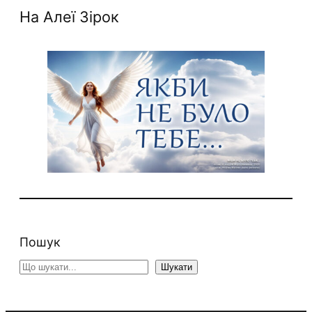
На Алеї Зірок
Пошук
S
Шукати
e
a