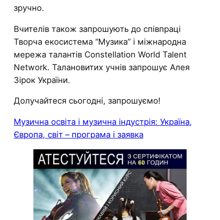
зручно.
Вчителів також запрошують до співпраці
Творча екосистема “Музика” і міжнародна
мережа талантів Constellation World Talent
Network. Талановитих учнів запрошує Алея
Зірок України.
Долучайтеся сьогодні, запрошуємо!
Музична освіта і музична індустрія: Україна,
Європа, світ – програма і заявка