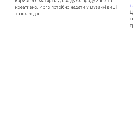
корисного матеріалу, все дуже продумано та
Н
креативно. Його потрібно надати у музичні виші
Ц
та колледжі.
п
п