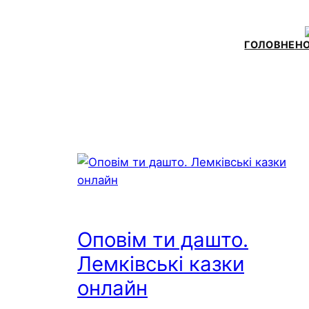
Skip
to
ГОЛОВНЕ
Н
content
Оповім ти дашто.
Лемківські казки
онлайн