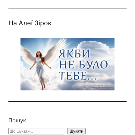
На Алеї Зірок
Пошук
S
Шукати