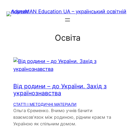
Skip
to
content
Освіта
Від родини – до України. Захід з
українознавства
СТАТТІ І МЕТОДИЧНІ МАТЕРІАЛИ
Ольга Єременко. Вчимо учнів бачити
взаємозв’язок між родиною, рідним краєм та
Україною як спільним домом.