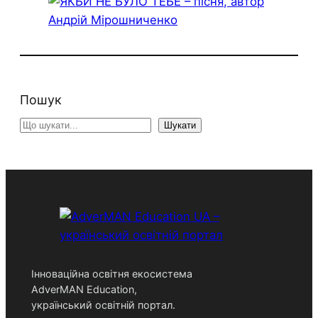
Пошук
S
Шукати
e
a
r
c
h
Інноваційна освітня екосистема
AdverMAN Education,
український освітній портал.