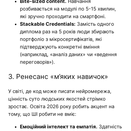
Bite-sized content.
Навчання
розбивається на модулі по 5-15 хвилин,
які зручно проходити на смартфоні.
Stackable Credentials:
Замість одного
диплома раз на 5 років люди збирають
портфоліо з мікросертифікатів, які
підтверджують конкретні вміння
(наприклад, «аналіз даних» чи «ведення
переговорів»).
3. Ренесанс «м’яких навичок»
У світі, де код може писати нейромережа,
цінність суто людських якостей стрімко
зростає. Освіта 2026 року робить акцент на
тому, що ШІ робити не вміє:
Емоційний інтелект та емпатія.
Здатність