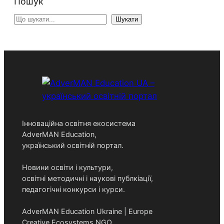
Пошук
S
Шукати
e
a
r
c
h
Інноваційна освітня екосистема
AdverMAN Education,
український освітній портал.
Новини освіти і культури,
освітні методичні і наукові публкіації,
педагогічні конкурси і курси.
AdverMAN Education Ukraine | Europe
Creative Ecosystems NGO