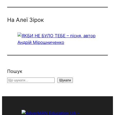
На Алеї Зірок
Пошук
S
Шукати
e
a
r
c
h