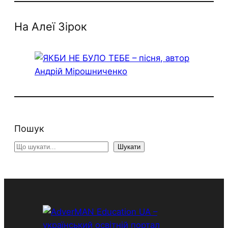
На Алеї Зірок
Пошук
S
Шукати
e
a
r
c
h