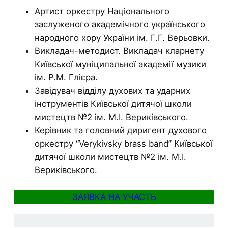
Артист оркестру Національного
заслуженого академічного українського
народного хору України ім. Г.Г. Верьовки.
Викладач-методист. Викладач кларнету
Київської муніципальної академії музики
ім. Р.М. Глієра.
Завідувач відділу духових та ударних
інструментів Київської дитячої школи
мистецтв №2 ім. М.І. Вериківського.
Керівник та головний диригент духового
оркестру “Verykivsky brass band” Київської
дитячої школи мистецтв №2 ім. М.І.
Вериківського.
ЗАЯВКА НА УЧАСТЬ
.