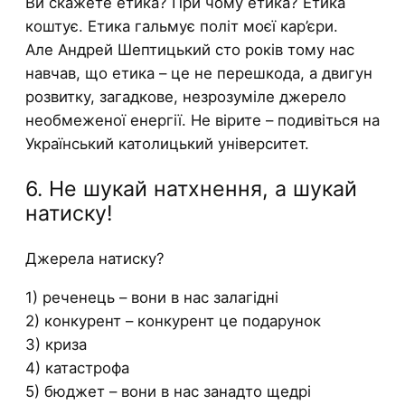
Ви скажете етика? При чому етика? Етика
коштує. Етика гальмує політ моєї кар’єри.
Але Андрей Шептицький сто років тому нас
навчав, що етика – це не перешкода, а двигун
розвитку, загадкове, незрозуміле джерело
необмеженої енергії. Не вірите – подивіться на
Український католицький університет.
6. Не шукай натхнення, а шукай
натиску!
Джерела натиску?
1) реченець – вони в нас залагідні
2) конкурент – конкурент це подарунок
3) криза
4) катастрофа
5) бюджет – вони в нас занадто щедрі