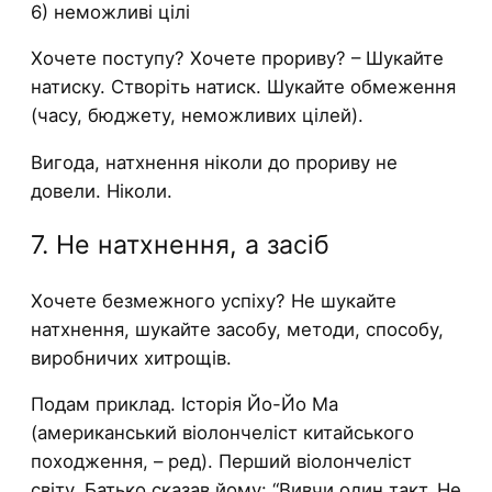
6) неможливі цілі
Хочете поступу? Хочете прориву? – Шукайте
натиску. Створіть натиск. Шукайте обмеження
(часу, бюджету, неможливих цілей).
Вигода, натхнення ніколи до прориву не
довели. Ніколи.
7. Не натхнення, а засіб
Хочете безмежного успіху? Не шукайте
натхнення, шукайте засобу, методи, способу,
виробничих хитрощів.
Подам приклад. Історія Йо-Йо Ма
(американський віолончеліст китайського
походження, – ред). Перший віолончеліст
світу. Батько сказав йому: “Вивчи один такт. Не