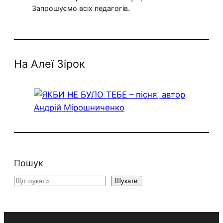
Запрошуємо всіх педагогів.
На Алеї Зірок
Пошук
S
Шукати
e
a
r