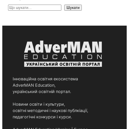
S
Шукати
e
a
r
c
h
Інноваційна освітня екосистема
AdverMAN Education,
український освітній портал.
Новини освіти і культури,
освітні методичні і наукові публкіації,
педагогічні конкурси і курси.