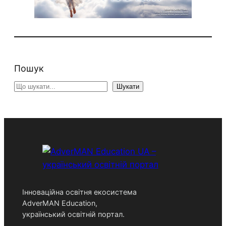
Пошук
S
Шукати
e
a
r
c
h
Інноваційна освітня екосистема
AdverMAN Education,
український освітній портал.