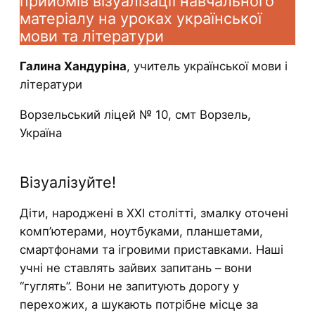
прийомів візуалізації навчального
матеріалу на уроках української
мови та літератури
Галина Хандуріна
, учитель української мови і
літератури
Ворзельський ліцей № 10, смт Ворзель,
Україна
Візуалізуйте!
Діти, народжені в ХХІ столітті, змалку оточені
комп’ютерами, ноутбуками, планшетами,
смартфонами та ігровими приставками. Наші
учні не ставлять зайвих запитань – вони
“гуглять”. Вони не запитують дорогу у
перехожих, а шукають потрібне місце за