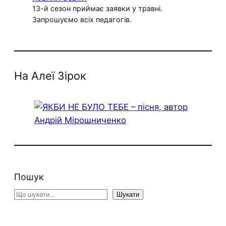
13-й сезон приймає заявки у травні.
Запрошуємо всіх педагогів.
На Алеї Зірок
Пошук
S
Шукати
e
a