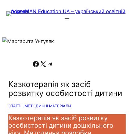
Facebook
X
Telegram
Казкотерапія як засіб
розвитку особистості дитини
СТАТТІ І МЕТОДИЧНІ МАТЕРІАЛИ
Казкотерапія як засіб розвитку
особистості дитини дошкільного
віку. Методична розробка