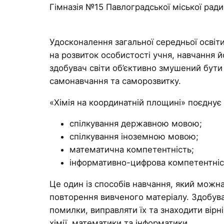
Гімназія №15 Павлоградської міської ради
Удосконалення загальної середньої освіт
на розвиток особистості учня, навчання 
здобувач світи об’єктивно змушений бут
самонавчання та саморозвитку.
«Хімія на координатній площині» поєднує
спілкування державною мовою;
спілкування іноземною мовою;
математична компетентність;
інформативно-цифрова компетентніс
Це один із способів навчання, який можн
повторення вивченого матеріалу. Здобува
помилки, виправляти їх та знаходити вірні
хімії, математики та інформатики.