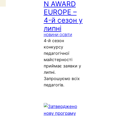
N AWARD
EUROPE –
4-й сезон у
липні
НОВИНИ ОСВІТИ
4-й сезон
конкурсу
педагогічної
майстерності
приймає заявки у
липні.
Запрошуємо всіх
педагогів.