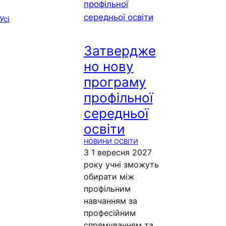
Усі
Затвердже
но нову
програму
профільної
середньої
освіти
НОВИНИ ОСВІТИ
З 1 вересня 2027
року учні зможуть
обирати між
профільним
навчанням за
професійним
спрямуванням та