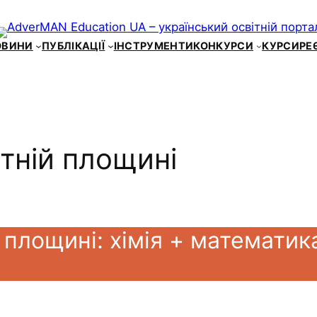
ОВИНИ
ПУБЛІКАЦІЇ
ІНСТРУМЕНТИ
КОНКУРСИ
КУРСИ
РЕ
атній площині
 площині: хімія + математик