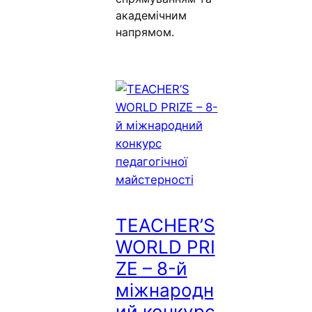
академічним
напрямом.
TEACHER’S
WORLD PRI
ZE – 8-й
міжнародн
ий конкурс