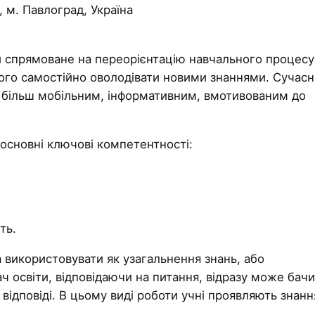
, м. Павлоград, Україна
и спрямоване на переорієнтацію навчального процесу
його самостійно оволодівати новими знаннями. Сучас
и більш мобільним, інформативним, вмотивованим до
 основні ключові компетентності:
ть.
а використовувати як узагальнення знань, або
ч освіти, відповідаючи на питання, відразу може бач
 відповіді. В цьому виді роботи учні проявляють знанн