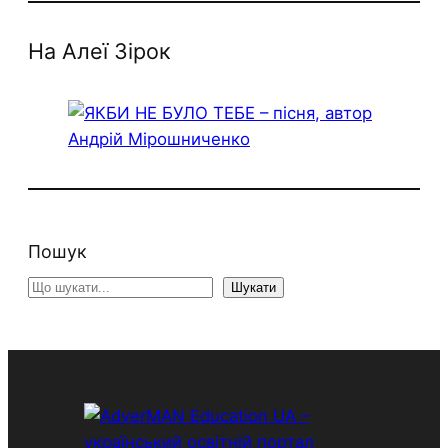
На Алеї Зірок
Пошук
S
Шукати
e
a
r
c
h