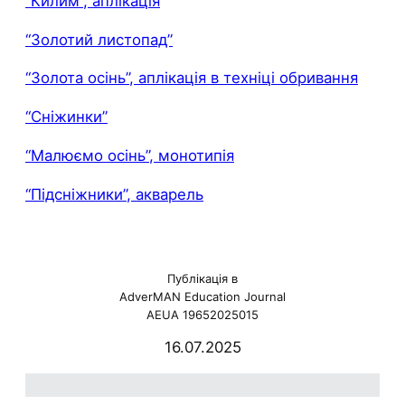
“Килим”, аплікація
“Золотий листопад”
“Золота осінь”, аплікація в техніці обривання
“Сніжинки”
“Малюємо осінь”, монотипія
“Підсніжники”, акварель
Публікація в
AdverMAN Education Journal
AEUA 19652025015
16.07.2025
ю