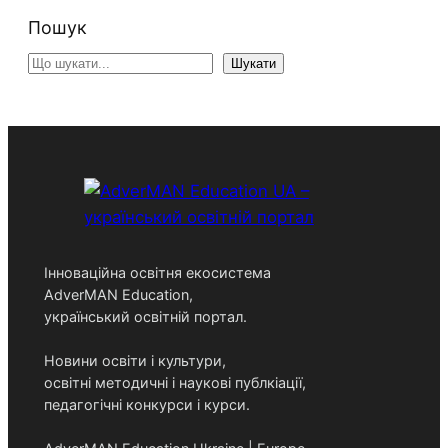
Пошук
S
Шукати
e
a
r
c
h
Інноваційна освітня екосистема
AdverMAN Education,
український освітній портал.
Новини освіти і культури,
освітні методичні і наукові публкіації,
педагогічні конкурси і курси.