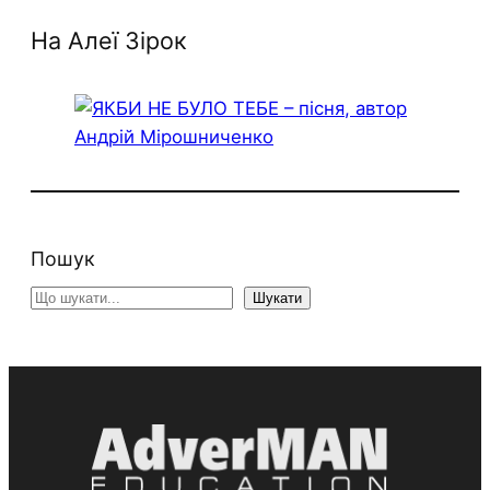
На Алеї Зірок
Пошук
S
Шукати
e
a
r
c
h