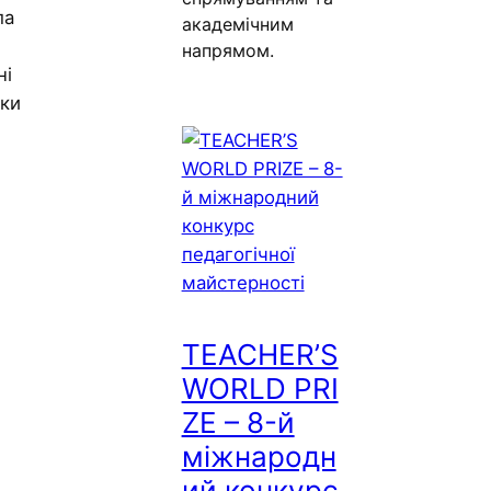
ла
академічним
напрямом.
ні
мки
TEACHER’S
WORLD PRI
ZE – 8-й
міжнародн
ий конкурс