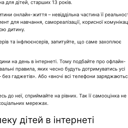
а для дітей, старших 13 років.
итини онлайн-життя – невіддільна частина її реальност
ент для навчання, самореалізації, корисної комунікаці
вою дитину.
ерів та інфлюєнсерів, запитуйте, що саме захоплює
дини на день в інтернеті. Тому подбайте про офлайн-
вальні правила, яких чесно будуть дотримуватись усі
– без гаджетів». Або «вночі всі телефони заряджаютьс
сь до неї, сприймайте на рівних. Так її самооцінка не
соціальних мережах.
ку дітей в інтернеті