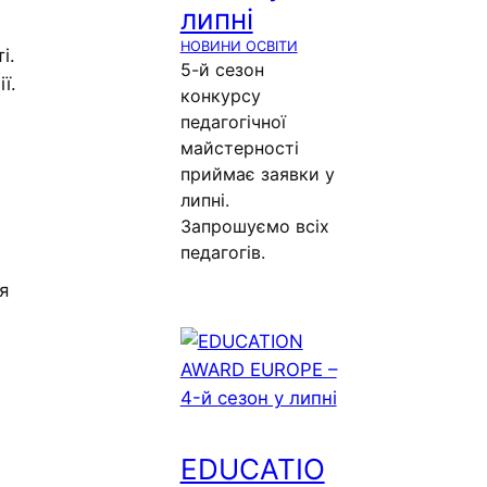
липні
НОВИНИ ОСВІТИ
і.
5-й сезон
ї.
конкурсу
педагогічної
майстерності
приймає заявки у
липні.
Запрошуємо всіх
педагогів.
я
EDUCATIO