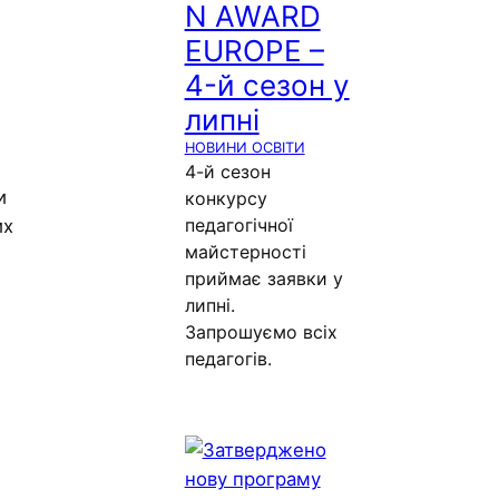
N AWARD
EUROPE –
4-й сезон у
липні
НОВИНИ ОСВІТИ
4-й сезон
и
конкурсу
педагогічної
их
майстерності
приймає заявки у
липні.
Запрошуємо всіх
педагогів.