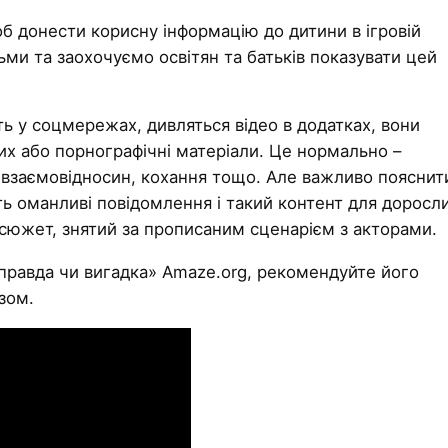
б донести корисну інформацію до дитини в ігровій
ми та заохочуємо освітян та батьків показувати цей
ть у соцмережах, дивляться відео в додатках, вони
х або порнографічні матеріали. Це нормально –
 взаємовідносин, кохання тощо. Але важливо пояснит
ть оманливі повідомлення і такий контент для доросл
ий сюжет, знятий за прописаним сценарієм з акторами.
правда чи вигадка» Amaze.org, рекомендуйте його
зом.