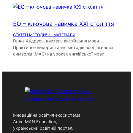
EQ – ключова навичка XXI століття
СТАТТІ І МЕТОДИЧНІ МАТЕРІАЛИ
Ганна Андрусь, вчитель англійської мови.
Практичне використання методів асоціативних
символів (МАС) на уроках англійської мови.
Інноваційна освітня екосистема
AdverMAN Education,
український освітній портал.