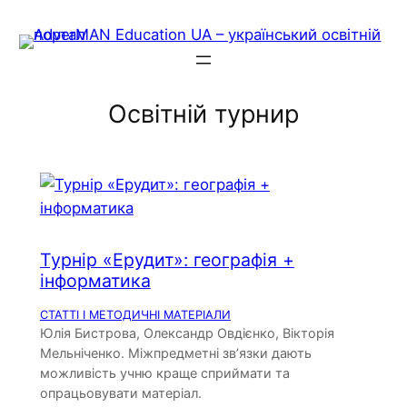
Skip
to
content
Освітній турнир
Турнір «Ерудит»: географія +
інформатика
СТАТТІ І МЕТОДИЧНІ МАТЕРІАЛИ
Юлія Бистрова, Олександр Овдієнко, Вікторія
Мельніченко. Міжпредметні зв’язки дають
можливість учню краще сприймати та
опрацьовувати матеріал.