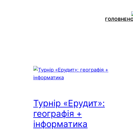
Skip
to
ГОЛОВНЕ
Н
content
Турнір «Ерудит»:
географія +
інформатика