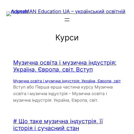
Skip
to
content
Курси
Музична освіта і музична індустрія:
Україна, Європа, світ. Вступ
Музична освіта і музична індустрія: Україна, Європа, світ
Вступ або Перша ерша частина курсу Музична
освіта і музична індустрія – Музична освіта і
музична індустрія: Україна, Європа, світ.
# Що таке музична індустрія, її
історія і сучасний стан